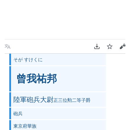
言語
PDFをダウンロ
ウォッチ
ソ
そが すけくに
曾我祐󠄀邦󠄁
陸軍砲兵大尉
正三位勲二等子爵
砲兵
東京府華族