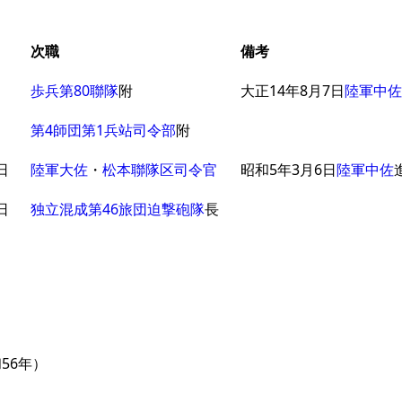
次職
備考
日
歩兵第80聯隊
附
大正14年8月7日
陸軍中佐
日
第4師団第1兵站司令部
附
日
陸軍大佐
・
松本聯隊区司令官
昭和5年3月6日
陸軍中佐
日
独立混成第46旅団迫撃砲隊
長
56年）