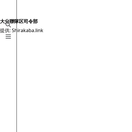
Jump to content
2.6万
19.5万
16
2005
Shirakaba.link
大分聯隊区司令部
検索を切り替える
提供: Shirakaba.link
案内
メニューを切り替える
メインページ
最近の更新
おまかせ表示
MediaWiki についてのヘルプ
特別ページ
ファイルをアップロード