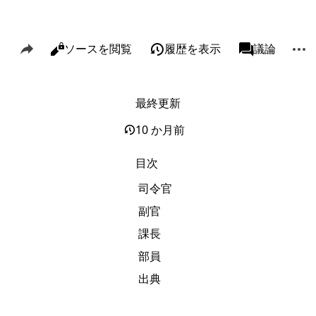
このページを共有
その
閲覧
ソースを閲覧
履歴を表示
ページ
議論
表示
associated-p
最終更新
リンク元
Alt J
関連ページの更新状況
Alt K
10 か月前
印刷用バージョン
Alt P
目次
この版への固定リンク
司令官
ページ情報
副官
このページを引用
課長
短縮URLを取得する
部員
出典