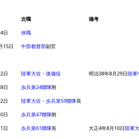
次職
備考
月4日
休職
月15日
中部都督部
副官
月2日
陸軍大佐
・
後備役
明治38年8月29日
陸軍
月8日
歩兵第24聯隊
附
22日
陸軍大佐
・
歩兵第59聯隊
長
10日
歩兵第47聯隊
附
21日
歩兵第61聯隊
長
大正4年8月10日
陸軍