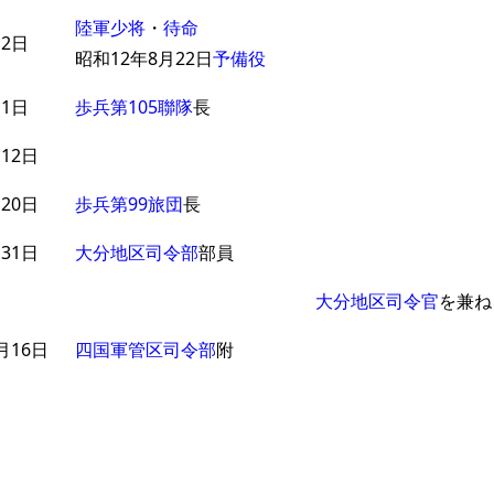
陸軍少将
・
待命
月2日
昭和12年8月22日
予備役
月1日
歩兵第105聯隊
長
12日
20日
歩兵第99旅団
長
31日
大分地区司令部
部員
大分地区司令官
を兼ね
月16日
四国軍管区司令部
附