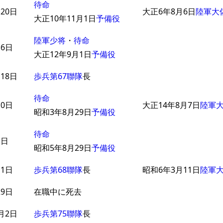
待命
20日
大正6年8月6日
陸軍大
大正10年11月1日
予備役
陸軍少将
・
待命
月6日
大正12年9月1日
予備役
18日
歩兵第67聯隊
長
待命
10日
大正14年8月7日
陸軍
昭和3年8月29日
予備役
待命
1日
昭和5年8月29日
予備役
11日
歩兵第68聯隊
長
昭和6年3月11日
陸軍
29日
在職中に死去
月2日
歩兵第75聯隊
長