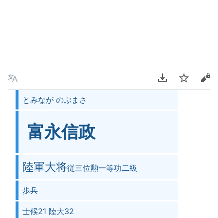
言語
PDFをダウンロ
ウォッチ
ソ
とみなが のぶまさ
富永信政
陸軍大将
従三位勲一等功二級
歩兵
士候21 陸大32