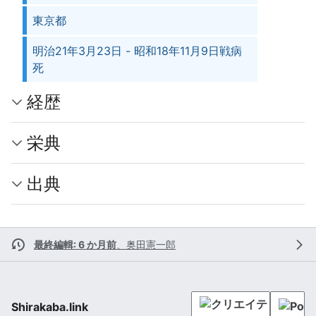
東京都
明治21年3月23日 - 昭和18年11月9日戦病
死
経歴
栄典
出典
最終編輯: 6 か月前
、
奥田憲一郎
Shirakaba.link