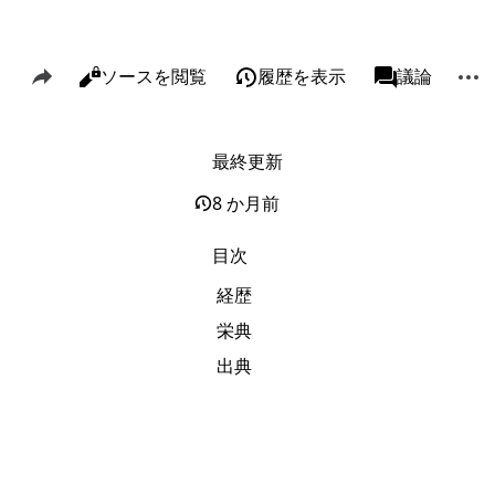
このページを共有
その
閲覧
ソースを閲覧
履歴を表示
ページ
議論
表示
associated-p
最終更新
リンク元
Alt J
関連ページの更新状況
Alt K
8 か月前
印刷用バージョン
Alt P
目次
この版への固定リンク
経歴
ページ情報
栄典
このページを引用
出典
短縮URLを取得する