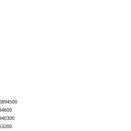
0894500
34600
940300
63200