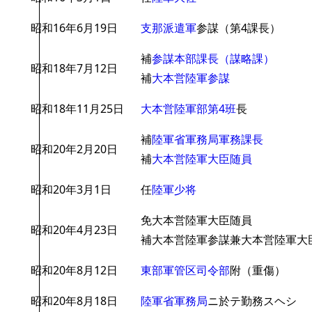
昭和16年6月19日
支那派遣軍
参謀（第4課長）
補
参謀本部課長（謀略課）
昭和18年7月12日
補
大本営陸軍参謀
昭和18年11月25日
大本営陸軍部第4班
長
補
陸軍省軍務局軍務課長
昭和20年2月20日
補
大本営陸軍大臣随員
昭和20年3月1日
任
陸軍少将
免大本営陸軍大臣随員
昭和20年4月23日
補大本営陸軍参謀兼大本営陸軍大
昭和20年8月12日
東部軍管区司令部
附（重傷）
昭和20年8月18日
陸軍省軍務局
ニ於テ勤務スヘシ