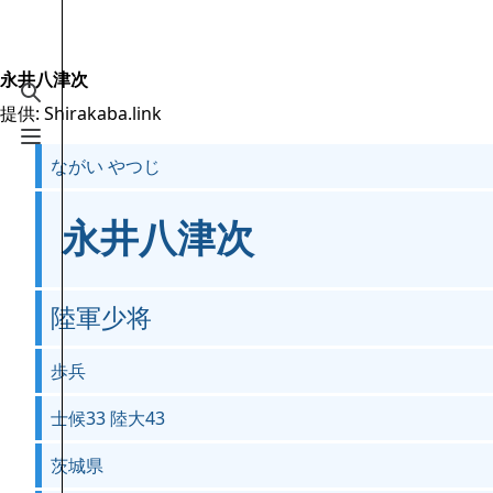
Jump to content
2.6万
19.5万
16
2005
Shirakaba.link
永井八津次
検索を切り替える
提供: Shirakaba.link
案内
メニューを切り替える
ながい やつじ
メインページ
最近の更新
永井八津次
おまかせ表示
MediaWiki についてのヘルプ
陸軍少将
特別ページ
歩兵
ファイルをアップロード
士候33 陸大43
茨城県