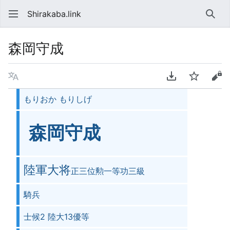
Shirakaba.link
検索
森岡守成
言語
PDFをダウンロ
ウォッチ
ソ
もりおか もりしげ
森岡守成󠄁
陸軍大将
正三位勲一等功三級
騎兵
士候2 陸大13優等