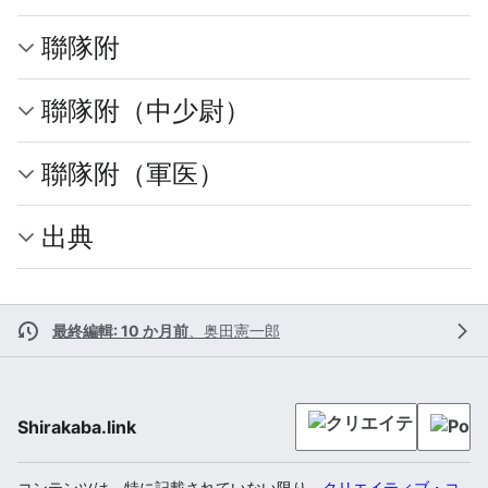
聯隊附
聯隊附（中少尉）
聯隊附（軍医）
出典
最終編輯: 10 か月前
、
奥田憲一郎
Shirakaba.link
コンテンツは、特に記載されていない限り、
クリエイティブ・コ