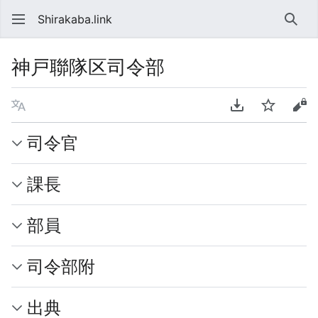
Shirakaba.link
検索
神戸聯隊区司令部
言語
PDFをダウンロ
ウォッチ
ソ
司令官
課長
部員
司令部附
出典