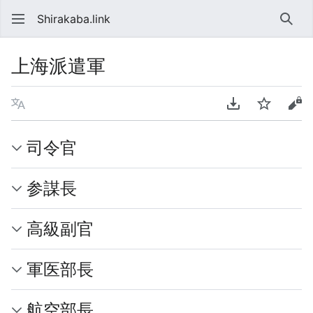
Shirakaba.link
検索
上海派遣軍
言語
PDFをダウンロ
ウォッチ
ソ
司令官
参謀長
高級副官
軍医部長
航空部長