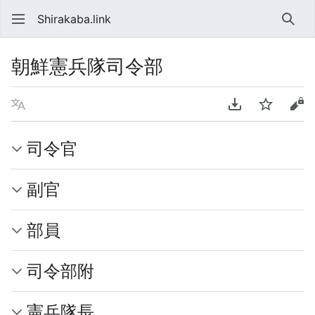
Shirakaba.link
検索
朝鮮憲兵隊司令部
言語
PDFをダウンロ
ウォッチ
ソ
司令官
副官
部員
司令部附
憲兵隊長