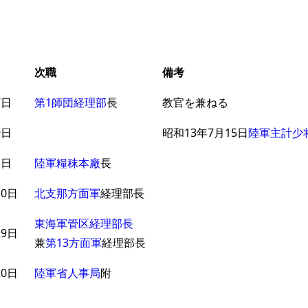
次職
備考
7日
第1師団経理部
長
教官を兼ねる
9日
昭和13年7月15日
陸軍主計少
1日
陸軍糧秣本廠
長
10日
北支那方面軍
経理部長
東海軍管区経理部長
29日
兼
第13方面軍
経理部長
20日
陸軍省人事局
附