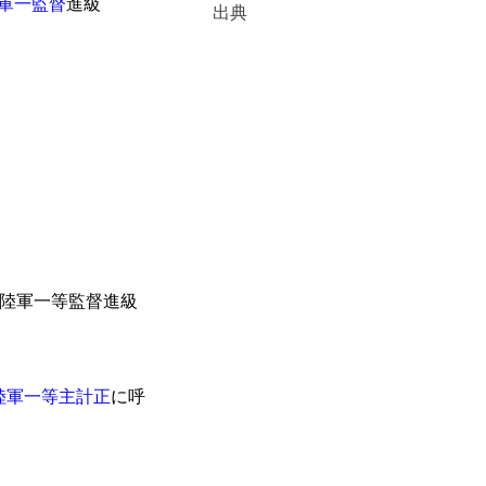
軍一監督
進級
出典
1日陸軍一等監督進級
陸軍一等主計正
に呼