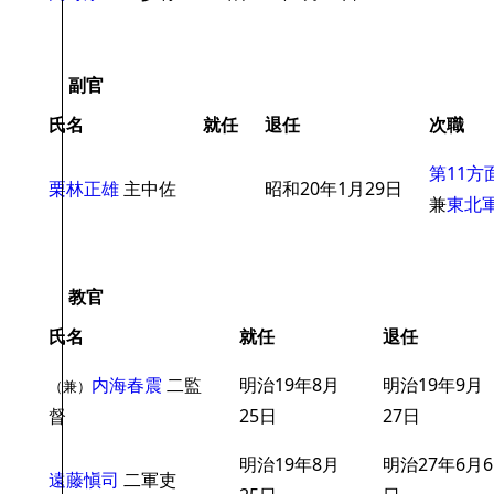
副官
氏名
就任
退任
次職
第11方
栗林正雄
主中佐
昭和20年1月29日
兼
東北
教官
氏名
就任
退任
内海春震
二監
明治19年8月
明治19年9月
（兼）
督
25日
27日
明治19年8月
明治27年6月6
遠藤愼司
二軍吏