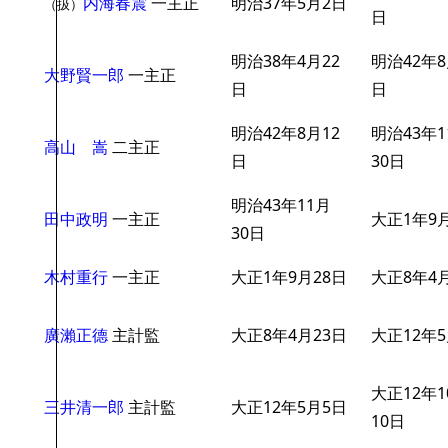
内海春震
一主正
明治37年5月2日
（扱）
日
明治38年4月22
明治42年8
大野賢一郎
一主正
日
日
明治42年8月12
明治43年1
高山 嵩
二主正
日
30日
明治43年11月
田中政明
一主正
大正1年9
30日
木村重行
一主正
大正1年9月28日
大正8年4
廣瀨正德
主計監
大正8年4月23日
大正12年
大正12年1
三井清一郎
主計監
大正12年5月5日
10日