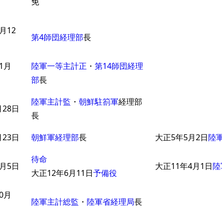
免
月12
第4師団経理部
長
1月
陸軍一等主計正
・
第14師団経理
部
長
陸軍主計監
・
朝鮮駐箚軍
経理部
月28日
長
月23日
朝鮮軍経理部
長
大正5年5月2日
陸
待命
5月5日
大正11年4月1日
陸
大正12年6月11日
予備役
0月
陸軍主計総監
・
陸軍省経理局
長