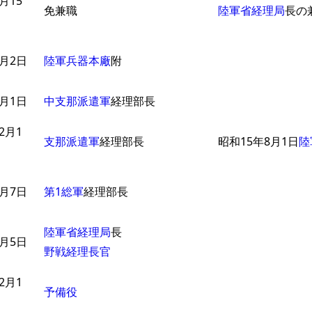
月15
免兼職
陸軍省経理局
長の
8月2日
陸軍兵器本廠
附
8月1日
中支那派遣軍
経理部長
2月1
支那派遣軍
経理部長
昭和15年8月1日
陸
4月7日
第1総軍
経理部長
陸軍省経理局
長
7月5日
野戦経理長官
2月1
予備役