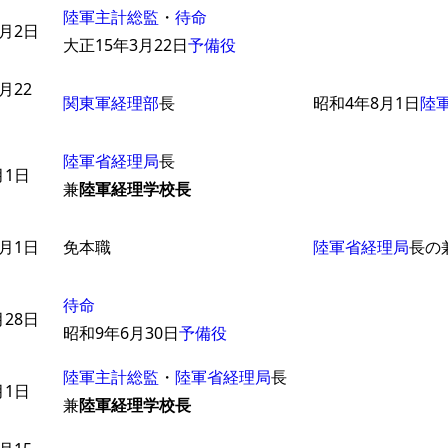
陸軍主計総監
・
待命
3月2日
大正15年3月22日
予備役
月22
関東軍経理部
長
昭和4年8月1日
陸
陸軍省経理局
長
月1日
兼
陸軍経理学校長
0月1日
免本職
陸軍省経理局
長の
待命
月28日
昭和9年6月30日
予備役
陸軍主計総監
・
陸軍省経理局
長
月1日
兼
陸軍経理学校長