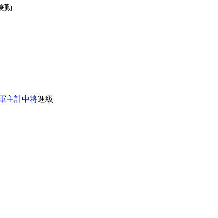
兼勤
軍主計中将
進級