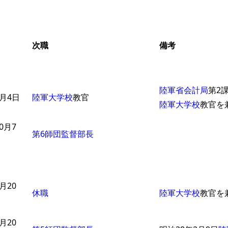
次職
備考
陸軍省会計局
第2
3月4日
陸軍大学校
教官
陸軍大学校
教官を
0月7
第6師団監督部長
月20
休職
陸軍大学校
教官を
月20