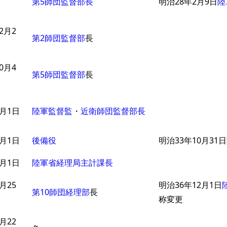
第5師団監督部長
明治28年2月9日
陸
2月2
第2師団監督部
長
0月4
第5師団監督部
長
9月1日
陸軍監督監
・
近衛師団監督部長
2月1日
後備役
明治33年10月3
5月1日
陸軍省経理局主計課長
月25
明治36年12月1日
第10師団経理部
長
称変更
月22