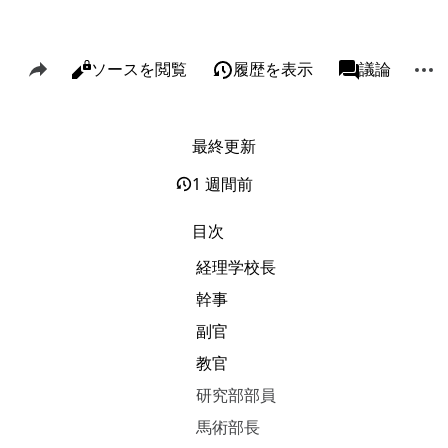
このページを共有
その
閲覧
ソースを閲覧
履歴を表示
ページ
議論
表示
associated-p
最終更新
リンク元
Alt J
関連ページの更新状況
Alt K
1 週間前
印刷用バージョン
Alt P
目次
この版への固定リンク
経理学校長
ページ情報
幹事
このページを引用
副官
短縮URLを取得する
教官
研究部部員
馬術部長