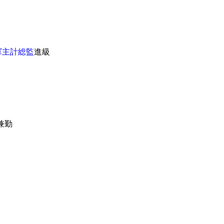
軍主計総監
進級
兼勤