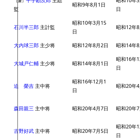
平手勘次郎
主総
昭和10年3
（兼）
昭和9年8月1日
監
日
昭和10年3月15
石川半三郎
主計監
昭和12年
日
大内球三郎
主少将
昭和12年8月2日
昭和14年
昭和16年1
大城戸仁輔
主少将
昭和14年8月1日
日
昭和16年12月1
迫 榮吉
主中将
昭和20年
日
森田親三
主中将
昭和20年4月7日
昭和20年
昭和20年1
古野好武
主中将
昭和20年7月5日
日