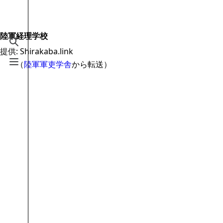
Jump to content
2.6万
19.5万
16
2005
Shirakaba.link
陸軍経理学校
検索を切り替える
提供: Shirakaba.link
案内
（
陸軍軍吏学舎
から転送）
メニューを切り替える
メインページ
最近の更新
おまかせ表示
MediaWiki についてのヘルプ
特別ページ
ファイルをアップロード