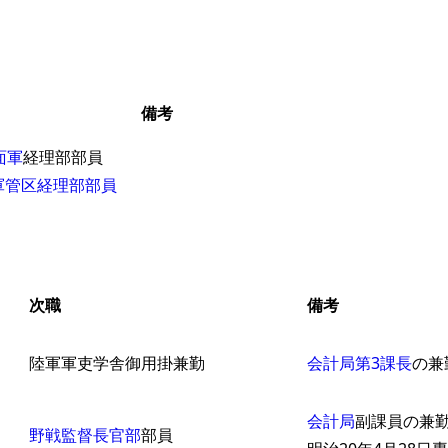
備考
面軍
経理部部員
軍管区経理部部員
次職
備考
陸軍軍吏学舎御用掛兼勤
会計局第3課長
の兼
会計局
副課員の兼
野戦監督長官部
部員